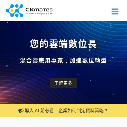
您的雲端數位長
混合雲應用專家，加速數位轉型
2026 企業 AI 模型怎麼選？Claude Fable 5 / GPT-5.6 / Gemini 3.6 Flash 深度比較
了解更多
AI Agent 元年來了：AWS Summit Taipei 2026 四大策略 × CKmates 資安聯防解析
銓鍇國際榮獲「2026 TALENT, in Taiwan 人才永續行動聯盟」六項指標全數通過
導入 AI 前必看：企業如何制定資料策略？
2026 企業 AI 模型怎麼選？Claude Fable 5 / GPT-5.6 / Gemini 3.6 Flash 深度比較