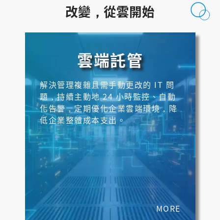
改變，從雲開始
AI Agent 元年來了：AWS Summit Taipei 2026 四大策略 × CKmates 資安聯防解析
銓鍇國際榮獲「2026 TALENT, in Taiwan 人才永續行動聯盟」六項指標全數通過
雲端託管
導入 AI 前必看：企業如何制定資料策略？
2026 企業 AI 模型怎麼選？Claude Fable 5 / GPT-5.6 / Gemini 3.6 Flash 深度比較
解決管理複雜且需手動更改的 IT 問
題，持續主動地 24 小時監控、自動
化告警，定期優化企業雲端環境，降
低企業整體成本支出。
MORE