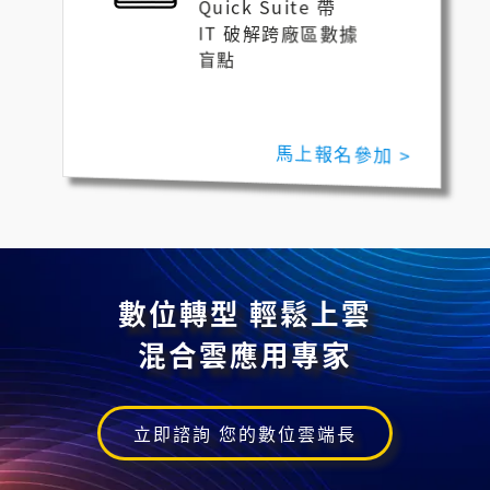
Quick Suite 帶
IT 破解跨廠區數據
盲點
馬上報名參加 >
數位轉型 輕鬆上雲
混合雲應用專家
立即諮詢 您的數位雲端長