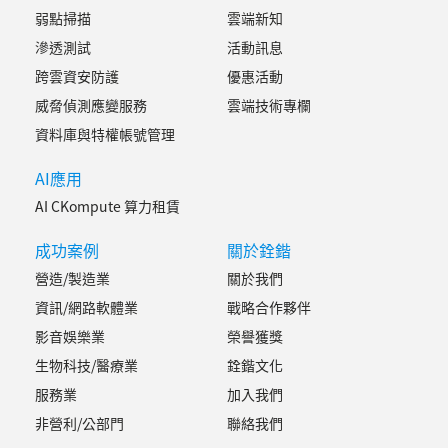
弱點掃描
雲端新知
滲透測試
活動訊息
跨雲資安防護
優惠活動
威脅偵測應變服務
雲端技術專欄
資料庫與特權帳號管理
AI應用
AI CKompute 算力租賃
成功案例
關於銓鍇
營造/製造業
關於我們
資訊/網路軟體業
戰略合作夥伴
影音娛樂業
榮譽獲獎
生物科技/醫療業
銓鍇文化
服務業
加入我們
非營利/公部門
聯絡我們