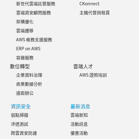
新世代雲端託管服務
CKonnect
雲端資安顧問服務
主機代管與租賃
架構優化
雲端遷移
AWS 帳務支援服務
ERP on AWS
容器服務
數位轉型
雲端人才
企業資料治理
AWS 證照培訓
商業數據分析
遠距辦公
資訊安全
最新消息
弱點掃描
雲端新知
滲透測試
活動訊息
跨雲資安防護
優惠活動