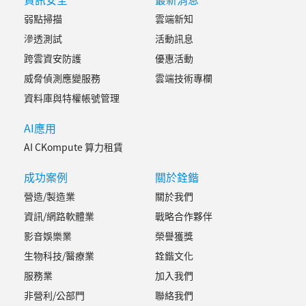
弱點掃描
雲端新知
滲透測試
活動訊息
跨雲資安防護
優惠活動
威脅偵測應變服務
雲端技術專欄
資料庫與特權帳號管理
AI應用
AI CKompute 算力租賃
成功案例
關於銓鍇
營造/製造業
關於我們
資訊/網路軟體業
戰略合作夥伴
影音娛樂業
榮譽獲獎
生物科技/醫療業
銓鍇文化
服務業
加入我們
非營利/公部門
聯絡我們