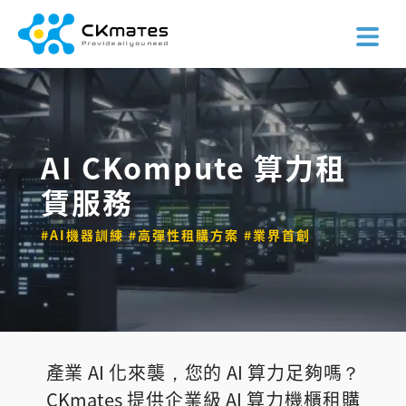
AI CKompute 算力租
賃服務
#AI機器訓練 #高彈性租購方案 #業界首創
產業 AI 化來襲，您的 AI 算力足夠嗎？
CKmates 提供企業級 AI 算力機櫃租購