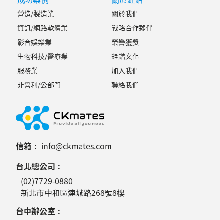
營造/製造業
關於我們
資訊/網路軟體業
戰略合作夥伴
影音娛樂業
榮譽獲獎
生物科技/醫療業
銓鍇文化
服務業
加入我們
非營利/公部門
聯絡我們
信箱：
info@ckmates.com
台北總公司：
(02)7729-0880
新北市中和區連城路268號8樓
台中辦公室：