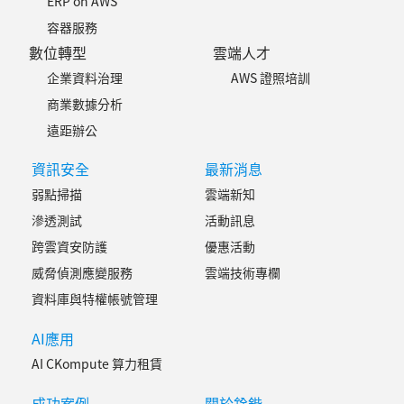
ERP on AWS
容器服務
數位轉型
雲端人才
企業資料治理
AWS 證照培訓
商業數據分析
遠距辦公
資訊安全
最新消息
弱點掃描
雲端新知
滲透測試
活動訊息
跨雲資安防護
優惠活動
威脅偵測應變服務
雲端技術專欄
資料庫與特權帳號管理
AI應用
AI CKompute 算力租賃
成功案例
關於銓鍇