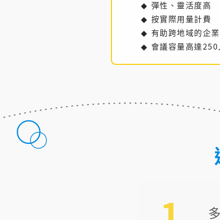
彈性、靈活度高
按實際用量計費
有助跨地域的企業
會議容量高達25
1