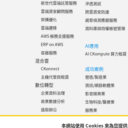
新世代雲端託管服務
滲透測試
雲端資安顧問服務
跨雲資安防護
架構優化
威脅偵測應變服務
雲端遷移
資料庫與特權帳號管理
AWS 帳務支援服務
ERP on AWS
AI應用
容器服務
AI CKompute 算力租賃
混合雲
成功案例
CKonnect
營造/製造業
主機代管與租賃
數位轉型
資訊/網路軟體業
企業資料治理
影音娛樂業
商業數據分析
生物科技/醫療業
遠距辦公
服務業
雲端人才
非營利/公部門
本網站使用 Cookies 來
AWS 證照培訓