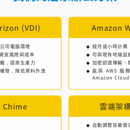
izon (VDI)
Amazon W
公司電腦環境
按月或小時計費
低資安風險與成本
可與現有地端設
載，提高生產力
加密認證傳輸、
權限，降低資料外洩
能與 AWS 服
Amazon Cloud
 Chime
雲端架
自動調整容量需