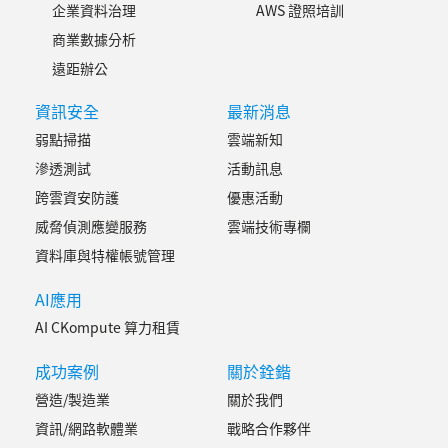
企業資料治理
AWS 證照培訓
商業數據分析
遠距辦公
資訊安全
最新消息
弱點掃描
雲端新知
滲透測試
活動訊息
跨雲資安防護
優惠活動
威脅偵測應變服務
雲端技術專欄
資料庫與特權帳號管理
AI應用
AI CKompute 算力租賃
成功案例
關於銓鍇
營造/製造業
關於我們
資訊/網路軟體業
戰略合作夥伴