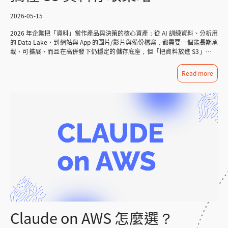
區域使用，導入前請先與顧問確認可用性。 批量推論與提示快取：優化大規
Workspace（工作區） 什麼是 Workspace？ Workspace 是 Claude
模部署成本 針對大規模離線處理需求，批量推論（Batch Inference）可節省
Platform on AWS 的核心資源單位，你可以把它理解為一個「隔離的操作環
2026-05-15
約 50% 成本；提示快取（Prompt Caching）則進一步降低高頻呼叫的延遲
境」： 用來區分不同的專案、開發/正式環境、或跨部門團隊 每個
與費用，適合客服機器人、即時分析等高頻應用。 三、Amazon Bedrock
Workspace 有獨立的使用量統計，方便後續成本分攤 同時也是 IAM 存取控
2026 年企業把「資料」當作產品與決策的核心資產：從 AI 訓練資料、分析用
RFT 強化微調是什麼？ Amazon Bedrock 的 RFT 是什
制的對象——透過 Workspace ARN，你可以用 IAM Policy 精細控制哪些角色
的 Data Lake、到網站與 App 的圖片/影片與備份檔案，都需要一個能長期承
麼？ RFT（Reinforcement Fine-Tuning，強化微調）是一種透過「回饋機
或使用者可以存取哪個 Workspace 建立步驟 進入 Claude Platform on
載、可擴展、而且在高併發下仍穩定的儲存底座，但「把資料放進 S3」只是
制」讓 AI 持續進化的訓練技術，與傳統監督式微調有本質上的不同。 傳統
AWS Console 點選「Open Claude Console」 在 Workspaces 頁面點選
起點，成本才是長期經營的關鍵，S3 的帳單往往不只由儲存容量決定，還包
微調 vs. RFT 的差別 傳統監督式微調（Standard Fine-tuning）的邏輯是：
「Create Workspace」 輸入 Workspace 名稱，完成建立後記錄下
含存取頻率、取回與請求次數、跨區與對外傳輸、以及資料累積等因素；如果
Read more
蒐集大量「輸入與理想輸出」的配對資料，讓模型學習複製相似的回應，這對
Workspace ID（後續步驟必用） 圖／AWS 官方部落格 IAM Policy 範例
缺乏策略，資料越堆越多、熱度逐漸下降，成本也會在不知不覺中攀升。 本
固定格式的客服問答很有效，但在需要複雜推理或主觀判斷的任務上容易遇到
（Workspace 層級存取控制） 透過 IAM Policy 可以限制特定角色只能存取
文將用一套可落地的方式，從儲存模式（Storage Class）選型、存取策略
瓶頸。 RFT 則不依賴「標準答案」，而是讓企業自定義「獎勵標準」，透過
某個 Workspace： { "Effect": "Allow", "Action":
（如 Multipart Upload、Transfer Acceleration、S3 Select）、到生命週期
不斷評估模型回覆的好壞，引導模型主動學習出更優質的回答邏輯——就像培
"anthropic:InvokeModel", "Resource": "arn:aws:anthropic:us-east-
管理（Lifecycle Policy）的自動分層與到期清理，帶你建立「效能與成本兼
訓員工，不是叫他背範本，而是教他判斷什麼叫做好的回覆。 Amazon
1:123456789:workspace/ws-xxxxxxxxxx" } Step 2：設定驗證方式
顧」的 S3 最佳化框架，讓儲存費用可預期、可治理、可持續。 一、什麼是
Bedrock 支援兩種 RFT 方法 (1)RLVR（Reinforcement Learning with
Claude Platform on AWS 支援兩種驗證方式，選擇適合你的情境： 驗證方
Amazon S3 Amazon Simple Storage Service（Amazon S3） 是 AWS 的物
Verifiable Rewards）— 可驗證獎勵強化學習 使用「基於規則的評分器
式 適用情境 安全等級 IAM + SigV4（暫時憑證） 正式環境、CI/CD
件儲存（Object Storage）服務，專門用來存放各種非結構化資料與檔案，
（Rule-based Graders）」，透過明確的對錯規則強化模型的邏輯準確性。
Pipeline ★★★ 最高 API Key（靜態金鑰） 開發測試、快速驗證 ★★ 一般
例如圖片與影片素材、網站靜態資源、備份資源、資料湖（Data Lake）原始
適合有客觀標準答案的任務： 程式碼生成與除錯 數學推理與計算 資料擷取
快速起步：產生 API 金鑰 在 Claude Platform on AWS Console 的「API
資料，以及應用程式產生的各類檔案。 對企業而言，導入 Amazon S3 的重
與格式轉換 (2)RLAIF（Reinforcement Learning from AI Feedback）—
Keys」頁面直接產生金鑰： 圖/AWS 官方部落格 金鑰產生後，設定以下三
點往往不只是「容量可以無限擴充」，更在於它能以一致的方式提供可靠性、
AI 回饋強化學習 採用「基於 AI 的裁判（AI-based Judges）」，針對主觀性
個環境變數： # 你的 API 金鑰 export ANTHROPIC_API_KEY= # 依你的
安全性與效能，並且很容易和 AWS 的運算、分析、資料治理與安全服務整
較高的任務進行優化，讓模型的回覆更符合人類語境與企業品牌價值： 指令
AWS 區域填入對應端點 # 亞太東京範例：ap-northeast-1 export
合，成為雲端資料架構中最常見的底層儲存選擇之一。 依 AWS 公開資訊，
遵循與語氣校正 內容審核與品牌一致性 多輪對話品質提升 企業應用 RFT
ANTHROPIC_BASE_URL=https://aws-external-anthropic..api.aws #
Amazon S3 具備以下代表性規模與設計目標（Amazon S3 產品頁）： 資料
的實際價值 對製造業或金融業而言，RFT 的意義在於：不需要數萬筆標記資
在 Console → Workspaces 取得 export ANTHROPIC_WORKSPACE_ID=
耐久性設計目標：99.999999999%（11 個 9） 全球規模：累積超過 500 兆
料，只需清楚定義「什麼樣的回答才算好」，就能訓練出真正理解公司業務邏
Step 3：發出第一個 API 呼叫 安裝 Anthropic SDK pip install anthropic
個物件（objects） 服務吞吐：每秒可處理超過 2 億次請求（requests）
Claude on AWS 怎麼選？
輯的專屬模型，而非只會複製範本的通用助手，開發人員可透過 AWS
Python 範例程式 from anthropic import Anthropic import os client
二、S3 儲存模式（Storage Class）怎麼選？ 在 Amazon S3（AWS
Lambda 函式觸發自定義評估邏輯，根據業務目標靈活設定獎勵機制。
= Anthropic( default_headers={ "anthropic-workspace-
S3） 中，資料不是只有「存進 bucket」這麼單一的概念；更關鍵的是要選