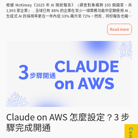
7 月 21 日推出 Gemini 3.6 Flash，相較前代 3.5 Flash，輸出定價從每百萬
導入的完整顧問服務。 常見問題 FAQ Q1:Claude 和 Amazon Quick 是競爭
面對數百筆系統資產與數十筆漏洞資訊，難免有疏漏 格式不一致 外部資安資
根據 McKinsey《2025 年 AI 現狀報告》（調查對象橫跨 105 個國家、共
token 9 美元降到 7.5 美元，同時完成相同任務所需的輸出 token 量減少了約
產品嗎？ 不完全是，Claude 是基礎語言模型，Amazon Quick 是建立在AI之
訊與內部盤點表的命名慣例不同，增加比對難度 傳統做法 vs. Amazon
1,993 家企業），全球已有 88% 的企業在至少一項業務功能中定期使用 AI，
17%，實際換算下來的成本降幅比表面數字更明顯。知識截止日也從 2025 年
上的工作空間產品，兩者屬於不同層級，甚至可以透過 Bedrock 搭配使用。
Quick 方案對比 比較項目 傳統做法 Amazon Quick 方案 資訊蒐集 人工搜尋
生成式 AI 的採用率更在一年內從 33% 飆升至 72%。然而，同份報告也揭露
1 月推進到 2026 年 3 月，代表模型對近期事件與技術的掌握度更新。 Flash
Q2:Amazon Quick 可以使用 Claude 模型嗎？ 可以。企業可透過 Amazon
多個資安網站 Web Search 自動彙整結構化資訊 內部資料查詢 手動翻找檔
了一個殘酷的現實：近三分之二的企業仍卡在試驗階段，尚未將 AI 真正規模
並不是單純的輕量聊天模型，而是想在品質、速度與成本之間找到平衡點，讓
Bedrock 在 Amazon Quick 中選擇搭載 Claude 模型，結合兩者優勢。 Q3:
案、Excel Spaces 直接調閱並理解文件結構 比對方式 人工逐筆核對 AI 語義
化落地，能將 AI 連結到實際財務成效（EBIT）的企業更只有 39%。
開發者能放心把它放進需要反覆推理、反覆執行的 AI agent 架構裡。這一代
Read more
中小企業應該優先導入哪一個？ 若團隊沒有開發資源、希望快速上線資料分
理解自動交叉比對 產出報告 人工彙整、格式不一 自動產出標準化風險報告 所
Gartner 則預測，2026 年底前將有 40% 的企業應用程式內建任務型 AI 代
在三個面向上進步比較明顯：程式開發、知識工作，以及多模態分析——也就
析與自動化功能，Amazon Quick 的開箱即用特性較適合。 Q4:導入前該注意
需時間 數小時 30 分鐘以內 Amazon Quick 資安漏洞比對四步驟流程 步驟
理，相較 2025 年不到 5% 的現況急速成長——這意味著，AI 基礎建設的佈
是能同時處理文字、圖片、圖表等不同形式的資料，不再侷限於純文字輸入。
什麼？ 建議先釐清核心使用情境(內容生成 vs 資料自動化)、既有雲端架構，
一：搜尋外部資安資訊 以自然語言下達指令，例如：「分析最近的資安弱點
局，已成為企業競爭力的分水嶺，這道「從試驗到落地」的鴻溝，正
比較值得留意的，是一些不容易從單次回覆感受到、但長期使用會很有感的改
以及團隊技術能量，再決定導入路徑，避免因跟風而選錯工具。 想進一步評
並比對內部系統。」Amazon Quick 會透過 Web Search 功能即時搜尋多個資
是 Amazon Bedrock 試圖填補的核心問題。 Amazon Bedrock 是什
進：不必要的程式碼修改變少了，執行迴圈的次數降低，完成多步驟工作所需
估企業適合導入 Claude、Amazon Quick，或是兩者搭配的解決方案嗎？歡
安網站，自動彙整漏洞編號、影響範圍、嚴重等級等關鍵資訊，並以結構化方
麼？ Amazon Bedrock 是 AWS 推出的全託管生成式 AI 服務平台，讓企業透
的推理步驟與工具呼叫也更精簡，這類改進的意義，其實比「單次回覆快幾
迎與 CKmates 聯繫，由專業顧問團隊協助您規劃最適合的AI導入策略。
式呈現結果。 步驟二：存取內部系統盤點表 接著請 Amazon Quick 從
過單一 API 存取來自 Anthropic、Meta、Mistral 等全球頂尖 AI 供應商的基
秒」更重要——因為 AI agent 的延遲與費用，是每一輪操作疊加出來的，步
Spaces 中調閱公司的系統盤點表，內容包含所有線上系統的名稱、版本、作
礎模型（Foundation Models），無需自建算力基礎設施，快速啟動 AI 應用
驟少一點、迴圈少繞一次，長期跑下來的成本差距會被放大。 Gemini 系列一
業系統、使用的中介軟體等資訊。由於盤點表已事先上傳至 Spaces，
開發。 本文將完整介紹 Amazon Bedrock 的核心功能、RFT 強化微調技術、
向以高流量、低延遲見長，加上原生支援多模態輸入（文字、圖片、影片），
Amazon Quick 能直接讀取並理解其內容結構。 步驟三：交叉比對與風險識
支援模型、費用方案及真實企業導入案例，協助您評估是否適合導入。 一、
在需要同時處理大量並行請求、且預算敏感的場景中，仍是市場上很有競爭力
別 這是最關鍵的步驟。請 Amazon Quick 將外部搜尋到的漏洞資訊與內部盤
Amazon Bedrock 是什麼？ Amazon Bedrock 是 Amazon Web
的選擇，這樣的特性，也讓它特別適合用在高流量客服對話系統、RAG 問答
點表進行交叉比對。AI 助手能理解不同資料源之間的語義對應關係，自動識
Services（AWS）推出的完全託管生成式 AI 服務平台，專為希望快速開發 AI
應用、對回應延遲敏感的大量並行場景，以及涉及影像或影片理解的多模態應
別可能受影響的系統，並標註風險等級。 步驟四：產出結構化風險報告 最
應用的企業與開發者設計。透過統一的 API 介面，使用者無需自建 GPU 算力
用上。 企業導入AI模型常見的三個誤區 誤區一：只選一個模型打天下 多數
後，Amazon Quick 將比對結果整理成結構化風險報告，包含受影響系統清
叢集，即可直接呼叫來自多家頂尖 AI 公司（如 Anthropic、Meta、Mistral）
成熟企業已經走向混合部署，依任務難度動態分流——高階推理交給Fable 5
單、對應的 CVE 編號、建議修補措施等，可直接作為資安會議討論素材，或
以及 Amazon 自家的基礎模型。 Amazon Bedrock 的三大核心優勢 1. 降低
或Sol，量產型任務交給Flash或Luna。單一模型很難同時滿足品質與成本兩
提交管理層審閱。 以下為實際操作後，AI 產出的風險分析案例： 延伸應
技術門檻與成本 企業無需自行維護昂貴的 GPU 基礎設施，採用無伺服器
端的需求。 誤區二：只比定價、不比隱藏成本 Token使用效率、任務重跑
Claude on AWS 怎麼設定？3 步
用：將 Amazon Quick 安裝在瀏覽器上，資安人員瀏覽資安新聞時，即可直
（Serverless）架構，按用量付費，大幅降低 AI 導入的初始投資。 2. 多模型
率、輸出後的人工校對成本，往往比表面的每百萬token單價更能決定實際總
接詢問網頁內容中的資安事件是否與公司內部系統有關，進一步提升即時應變
統一管理 透過單一平台存取數十種業界領先模型，依任務需求靈活切換，不
成本。有些模型單價低，但因為需要更多輪次才能達到理想結果，反而更貴。
驟完成開通
能力。 實施成效：導入 Amazon Quick 後的四項具體效益 • 時間節省：
受單一廠商綁定。 3. 企業級安全與隱私保障 Bedrock 明確承諾使用者的私有
誤區三：忽略資料治理與合規要求 不同模型在資料保留政策、地區合規能力
原本數小時的作業縮短至 30 分鐘以內 • 準確度提高：AI 的語義理解能力
資料不會被用於訓練公有模型，所有資料始終保留在企業私有的 AWS 雲端環
上差異不小，尤其涉及客戶個資或商業機密的場景，企業導入前務必先確認清
降低了因命名不一致造成的遺漏 • 風險窗口縮小：漏洞公告後能更快速完
境中，符合金融、醫療、製造等高規格合規需求。 二、Amazon Bedrock