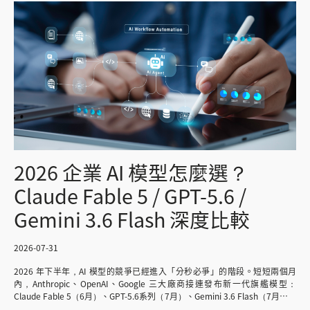
部 Email、Slack 對話紀錄……企業的資料往往散落在數十個不同的系統與部
門手中，沒有人清楚知道「公司到底有哪些資料」，更別說要找出哪些資料是
可信、可用於 AI 分析的。 2. 缺乏統一的定義 同一個名詞，在不同部門可能
有截然不同的解讀，「營收」指的是毛額還是淨額？「活躍客戶」是 30 天內
有消費，還是 90 天內？這些定義若沒有統一，AI 產出的答案自然會出現矛盾
與失真。 3. 資料品質參差不齊 過時的資料、重複的欄位、缺乏中繼資料
（metadata）說明的表格，都會讓 AI 系統難以正確理解資料內容，進而產
生錯誤或誤導性的回答，長期下來會侵蝕使用者對 AI 系統的信任。 企業如
何準備資料導入 AI ：5 個關鍵步驟 1. 盤點與分類資料 第一步是全面盤點企
業內部有哪些資料資產，並區分結構化資料（如資料庫表格）與非結構化資料
（如文件、Email、會議紀錄），這個階段的目標是先建立一份完整的「資料
地圖」，而不是急著整理細節。 2. 建立資料治理規範 包括統一的命名規
則、存取權限、更新頻率與負責人歸屬，沒有治理規範的資料，即使整理過一
2026 企業 AI 模型怎麼選？
次，也很快會再度變得混亂。 3. 補齊中繼資料（Metadata） 中繼資料簡
單來說就是「描述資料的資料」，例如一個欄位叫做「revenue」,中繼資料
Claude Fable 5 / GPT-5.6 /
就是用來說明「這個欄位代表的是淨營收還是毛營收、單位是台幣還是美金、
由哪個部門負責維護」，這些說明對人類來說可能覺得多此一舉，但對 AI 來
Gemini 3.6 Flash 深度比較
說卻是理解資料的唯一依據。 而這也是最容易被忽略、卻對 AI 準確度影響最
大的一步，每一張表格、每一個欄位，都應該有清楚的商業描述，讓 AI（以
及新進員工）一看就懂「這個欄位代表什麼」，而不是只有工程師才看得懂的
2026-07-31
代碼命名。 4. 資料安全與權限控管 AI 系統在回答問題時，必須遵守跟使用
者一樣的權限邊界，哪些資料含有個資（PII）、哪些欄位需要遮罩、哪些部
2026 年下半年，AI 模型的競爭已經進入「分秒必爭」的階段。短短兩個月
門不該看到哪些資料，都需要在資料治理階段就設計清楚，而不是等 AI 上線
內，Anthropic、OpenAI、Google 三大廠商接連發布新一代旗艦模型：
後才發現問題。 5. 建立單一事實來源（Single Source of Truth） 避免同一
Claude Fable 5（6月）、GPT-5.6系列（7月）、Gemini 3.6 Flash（7月），
份資料在不同系統各自維護、各自定義。當上游定義變更時，下游的 AI 應用
每一款都在推理能力、成本效益、多模態處理上帶來明顯進步。 對企業決策