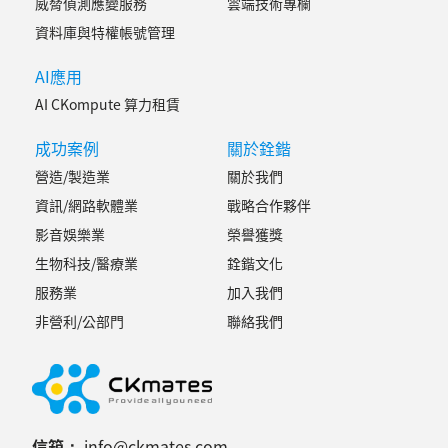
威脅偵測應變服務
雲端技術專欄
CloudTrail），並維持資料邊界的完整。 除非你的團隊正遇到「需要第一時
間採用 Anthropic 原生新功能（如 Managed Agents 完整版）」或「特
資料庫與特權帳號管理
定 API 限制」等瓶頸，否則持續延用 Amazon Bedrock 方案是維護架構一致
性的最佳策略。 Q2：對企業來說，兩者在安全治理上有什麼實質差異？
AI應用
Amazon Bedrock： 數據與請求完全鎖在 AWS 的安全邊界內，適合合規要求
極高的傳統產業（金融、醫療）。 Claude Platform on AWS： 雖然使
AI CKompute 算力租賃
用 AWS 帳號驗證，但底層請求是由 Anthropic 運維，數據會進
入 Anthropic 服務環境進行處理。如果公司有嚴格的「地理數據駐留」或「必
成功案例
關於銓鍇
須留在 AWS 邊界內」的要求，Bedrock 仍是唯一首選。 Q3：Claude
Platform on AWS 會取代 Amazon Bedrock 中的 Claude 嗎？ 答：不會。
營造/製造業
關於我們
這兩者是 「互補」而非「取代」 關係。正如 AWS 官方部落格所言，AWS 提
供兩種方式是為了滿足不同的導入需求： 追求「穩定治理」與「多模型策
資訊/網路軟體業
戰略合作夥伴
略」 的企業選 Bedrock。 追求「功能原生性」與「產品演進速度」 的創意
影音娛樂業
榮譽獲獎
團隊選 Claude Platform on AWS。 Q4：如果我想用最新的 Claude 工具
（如 web search, MCP connector），我要選哪一個？ 答：
生物科技/醫療業
銓鍇文化
Claude Platform on AWS 會是捷徑。 這類原生 API 功能通常會優先
在 Anthropic 的原生平台上線，雖然 Bedrock 未來也會逐步整合，但如果您
服務業
加入我們
希望直接使用原生 SDK 並快速與 Anthropic 的生態系（如 Claude Cowork）
非營利/公部門
聯絡我們
無縫銜接，Claude Platform on AWS 會提供更即時的存取能力。 CKmates
銓鍇國際作為 AWS 與 Anthropic 官方合作夥伴，長期協助企業規劃與導入生
成式 AI 架構，從前期評估、平台選型，到實際落地與治理設計，提供完整的
顧問與技術支援，如果您正在評估 Claude Platform on AWS 或 Amazon
Bedrock 的導入策略，或希望進一步了解哪一種架構更適合您的企業場景，
歡迎與我們聯繫，讓 AI 的導入不只是「可用」，而是可控、可擴展且具備長
期價值的企業能力。
信箱：
info@ckmates.com