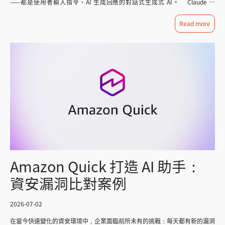
——都是使用者輸入指令、AI 生成回應的對話式生成式 AI。 Claude 是
從任何 AWS 區域直接存取已核准的資料資產，有效打破資料孤島，讓治理好
就能讓它自己跑好幾天不停，實際運作邏輯是分層的——一次困難的請求，可
Anthropic 開發的基礎語言模型，提供彈性的對話與生成能力，Amazon
的資料真正接上 AI。 非結構化資料的部分（文件、Email、會議紀錄等），
能需要執行數分鐘；如果啟動的是自主流程，則可能連續運作數小時，至於外
Quick 則是 AWS 打造的完整代理型工作空間，強調預建連接器與自動化流程
Read more
則需要搭配 Amazon Bedrock Knowledge Bases 或 Amazon Quick Suite 這
界常提到的「數天工作」，其實是搭配外部工具與記憶機制，跨越多個回合、
的即插即用體驗。本文將完整拆解兩者的定位、功能與適用情境，協助企業做
類產品，將內容向量化並整合進 AI 問答流程，AI 才能真正「讀懂」企業內部
逐步累積才完成的長任務，而不是單一請求放著自己跑三天，對於需要長時間
出正確的AI導入決策。 Claude 是什麼？ Claude 是 Anthropic 推出的大型
知識。 圖/ Amazon SageMaker Unified Studio 的操作介面 (資料來源：
無人值守運作的專案來說，這種「分層累積」的運作模式，正是讓專案得以持
語言模型系列，專注於對話推理、程式撰寫、文件生成與複雜任務理解。 企
AWS 官方 Blog） Amazon SageMaker 能將資料處理、AI 模型開發、生成
續推進的關鍵。 這樣的能力組合，讓Fable 5特別適合用在大型系統遷移、多
業可透過 API、Claude.ai 網頁介面，或 Claude Code、Claude Cowork 等應
式 AI 應用建置與資料治理整合在同一個工作環境中，企業可以在單一平台完
步驟的AI agent開發，或是任何需要模型「自己判斷、自己修正」的複雜工程
用程式使用 Claude，也能將其整合進自有系統或第三方應用中，打造客製化
成從資料探索到 AI 應用落地的完整流程。 企業導入 AI 常見問題 FAQ
專案上，如果團隊做的是長文寫作、品牌語氣需要維持一致性的行銷與公關內
的 AI 功能。 對需要深度推理、內容產出品質與彈性整合的開發團隊而言，
Q1：企業導入 AI 常常失敗，問題到底出在哪裡？ 多數企業導入 AI 卡關，不
容，Fable 5在文字輸出品質上的表現也會是不錯的選擇。 當然，不是每個
Claude 提供的是「AI 大腦」本身的能力。 Amazon Quick 是什麼？
是因為模型不夠強，而是資料整合與治理沒做好。常見情況是企業內部最常用
團隊都需要用到最頂規的模型，如果預算相對有限，Anthropic 同期推出的
Amazon Quick(前身為 Amazon Quick Suite，再更早則是 Amazon
的核心資料（例如客戶、訂單、服務紀錄）分散在多個互不相通的系統裡，缺
Claude Sonnet 5（每百萬 token 輸入約 2 到 3 美元、輸出 10 到 15 美元）
QuickSight 與 Amazon Q Business)是 AWS 推出的代理型 AI 工作空間。 它
乏統一的識別方式，導致 AI 專案在啟動後才發現需要大量時間補做資料整
與 Claude Opus 5（輸入 5 美元、輸出 25 美元），都是性價比更高的替代方
整合了聊天問答、資料視覺化(BI)、跨系統工作流程自動化等能力，讓使用者
理，因此，資料治理應該在專案規劃階段就納入，而不是等問題發生後才補
案，適合日常任務量大、但不需要動用頂規能力的場景。 GPT-5.6 Sol：分層
可以在單一介面中完成資料查詢、報告產出、儀表板建立，甚至排程會議、寄
救。 Q2：資料治理跟 AI 準確度有什麼關係？ 當 AI 開始「答非所問」或給
設計，兼顧彈性與穩定 OpenAI 在 2026 年 7 月 9 日推出 GPT-5.6 系列，一次
送郵件等代理式任務。Amazon Quick 內建大量連接器，可直接串接企業常用
出偏差的答案時，問題通常出在資料本身，而不是模型能力，這也是為什麼許
帶來三個層級：旗艦能力的 Sol、均衡型生產工作的 Terra，以及成本敏感型
工具與資料源，強調「開箱即用」的企業導入體驗。 核心功能比較 比較面
多企業在專案上線後，才發現要回頭補做資料清理——而事後補救的成本，往
高量任務的 Luna，三款模型都採用約 105 萬 token 的 context window，最
向 Claude Amazon Quick 本質定位 基礎語言模型，AI 能力的核心引擎 建
往遠比專案初期就投入資料治理來得高。 Q3：企業內部的文件、Email 這
大輸出同樣是 128K token；這次改版不只更新了模型本身，連使用介面也一
立在 AI 之上的完整工作空間產品 核心能力 對話推理、程式撰寫、文件生成
Amazon Quick 打造 AI 助手：
類非結構化資料，也能拿來做 AI 應用嗎？ 可以，但需要先建立共同的分類與
併調整，對第一次接觸的使用者來說，反而增加了一點上手門檻。 不過拆開
企業知識檢索、BI 儀表板、代理式自動化 使用方式 API、Claude.ai、
治理規則。 許多企業即使已經無紙化，仍然面臨版本混亂、跨部門找檔困
來看，邏輯其實不複雜：三種模式各自對應不同角色：Chat 像是隨口請教的
Claude Code、第三方整合 獨立工作空間(quick.aws.com)或透過
資安漏洞比對案例
難、權限不清等問題，關鍵不在於儲存空間夠不夠，而在於文件如何被分類、
顧問，Work 像是交辦任務的工作助理，Codex 則專門處理工程問題；模型方
AWS Console 部署 資料串接 需開發者自行接入資料源 內建連接器，可直接
驗證與治理，企業應該先建立跨部門共用的分類規則，釐清哪些資訊該放進資
面，Sol 追求的是能力上限，Terra 講求平衡，Luna 則主打速度與大量處理。
串接企業內部工具 底層模型彈性 就是模型本身 可透過 Amazon Bedrock 選
料夾、哪些該變成中繼資料，這樣文件才能被系統搜尋、篩選，進一步串接進
Chat：適合快速問答與內容發想 Chat 是多數人熟悉的聊天模式，用來解釋概
擇搭載模型，包含 Claude 定價結構 依 API 用量或訂閱方案計費 帳戶月費
2026-07-02
AI 應用。 Q4：企業想導入 AI 知識庫，應該從哪裡開始準備？ 建議先從
念、摘要文字、修改郵件、發想標題或生成圖片都很順手，它的定位是快速給
另加依方案計價的使用者訂閱費，亦提供免費入門方案 適合對象 開發團隊、
「知識盤點」開始，釐清企業內部有哪些知識資產（SOP、產品規格、客服問
答案，不會主動把任務延伸成一套完整的工作流程，像是「幫我想幾個標題」
需要客製化 AI 應用的場景 需要開箱即用企業助理、重視BI與跨部門自動化的
在當今快速變化的資安環境中，企業面臨前所未有的挑戰：每天都有新的漏洞
答紀錄等）、分散在哪些系統裡，接著才進入流程治理與 AI 訓練階段。 許多