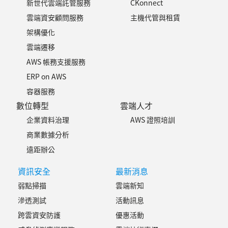
企業的首要目標是建立一套可控、可審計且可規模化的 AI 使用架構，
新世代雲端託管服務
CKonnect
難以從碎片化資料中快速提取所需資訊 對資料隱私與安全性有極高要求，敏
在較昂貴的儲存模式。 這也是為什麼 S3 物件生命週期管理（S3 Lifecycle
Amazon Bedrock 會是較合適的選擇。 在 Bedrock 模式下，所有 Claude 模
感資料不得暴露於公有雲 解決方案：三層式安全架構 第一層：內部系統隔
雲端資安顧問服務
主機代管與租賃
Policy） 會被視為 Amazon S3 成本最佳化與資料治理的基本功：你可以用政
型的使用都納入 AWS 原生治理體系，包括： IAM 權限控管 CloudTrail 操作
離層 透過定期排程同步工具，將分散在各來源（SAP、SharePoint）的資料
策規則，讓物件在符合條件時自動轉換到更省的儲存模式，並在不再需要時自
稽核 KMS 加密與資料邊界 AWS 帳單與成本控管 這種架構特別適合： 金
架構優化
匯總，並設置「AI 檢索緩衝庫」。AI 查詢時存取的是隔離後的副本，而非直
動到期刪除，避免人工整理的遺漏與延遲。 Lifecycle Policy 主要包含兩類
融、醫療、政府等高合規產業 需要統一 AI 使用入口的大型企業 正在推動多
接連接生產環境資料庫，大幅強化資料安全性。 第二層：系統執行域 以
核心動作，通常會搭配使用： Transition Actions（轉換/分層） Transition
模型策略（Multi-Model Strategy）的組織 對使用者而言，Bedrock 的價值
雲端遷移
FastAPI 為核心部署 AI 服務，整合 LINE 與 Gmail 作為溝通介面——外勤司機
Actions 用來定義「資料在什麼時候從 S3 Standard 轉到更便宜的儲存模
不只是「可以用 Claude」，而是：將生成式 AI 納入既有 AWS 治理模型，形
可透過 LINE 詢問配送指令，內勤人員則透過 Email 快速生成報表摘要。使用
AWS 帳務支援服務
式」，例如 S3 Standard-IA、S3 One Zone-IA、S3 Glacier Instant
成標準化、可擴展的企業平台能力。 2. Claude Platform on AWS：適合以
PostgreSQL 記錄對話狀態，確保上下文連貫性。 第三層：推理模型域 核心
Retrieval、S3 Glacier Flexible Retrieval、S3 Glacier Deep Archive。 常見
「原生能力與產品速度」為優先的團隊 相較之下，如果企業或團隊更重
ERP on AWS
推理能力由 Amazon Bedrock 基礎模型提供。選擇 Bedrock 的關鍵原因在於
做法是依照資料熱度設定門檻，例如「上傳後 30 天轉到 IA」、「90 天後轉
視 AI 能力本身的完整性與演進速度，Claude Platform on AWS 會是更靈活
其支援無狀態推理呼叫（Stateless Call），且明確承諾不儲存用戶資料（No
容器服務
到 Glacier」，這種自動分層可以讓你保留需要的可用性與取回能力，同時把
的選擇。 透過此模式，企業可以在 AWS 帳號與 IAM 架構下，直接接
Data Retention），徹底解決企業對資料外洩的疑慮。 數據流程說明 調度
長尾資料的儲存成本壓到更合理的區間。 Expiration Actions（到期刪除/版
取 Anthropic 原生 Claude Platform，並更快使用其最新功能，例如： 完整
數位轉型
雲端人才
員透過 LINE 或 Email 發出查詢 FastAPI 核心服務接收請求，從 AI 檢索緩衝
本清理） Expiration Actions 用來定義「資料在什麼時候應該被自動刪
的 Messages API 能力 原生 Agents 與工具鏈（Agent Skills） 更貼
庫提取相關物流知識 系統將 Prompt 與 Context 送至 Amazon Bedrock 推
除」，包含過期資料的清除，或是針對版本控制（versioning）情境，清理由
企業資料治理
AWS 證照培訓
近 Anthropic 官方的功能更新節奏 這種架構特別適合： AI 為核心產品的團
理 結果透過 LINE 或 Email 回饋給調度員 全程原始知識庫隱藏在防火牆後
於更新而累積的舊版本（noncurrent versions）。 對於日誌、暫存檔、定期
隊（AI-first product） 需要快速迭代與實驗新功能的開發團隊 高度依
方，資料零外洩 Amazon Bedrock 導入成效 指標 成果 資訊檢索時間 縮
商業數據分析
產出的中間檔或有保存年限的資料，到期刪除能有效避免 bucket 變成無止境
賴 Claude 原生能力（如代理、自動化工作流）的應用場景 對這類團隊來
短 70% 資料安全性 透過隔離緩衝區確保核心商業機密不外流 合規性 符合
堆積的倉庫，也讓 AWS S3 的儲存成本與合規要求更一致、更可預期。 掌握
說，關鍵不只是治理，而是：是否能以最短時間取得 Claude 的完整能力，並
遠距辦公
金融與物流業嚴格的資料處理法規 CKmates 銓鍇國際是 AWS Advanced 認
Amazon S3 的儲存、存取與生命週期管理是雲端成本治理的第一步。然而，
轉化為產品競爭力。 延伸閱讀： Anthropic Claude Cowork 是什麼？結
證合作夥伴，同時也是 Anthropic 官方授權經銷夥伴，擁有超過 1,000 家企
面對複雜的企業級資料量與多變的存取模式，如何精準設定不誤刪、不造成意
合 Amazon Bedrock 的企業級 AI 代理 三、架構師實戰 FAQ：
業導入雲端與 AI 解決方案的實戰經驗。 無論您是剛開始評估 Amazon
資訊安全
最新消息
外成本，並讓帳單反映出真正的經營效率，往往需要更專業的洞察與工具輔
Claude Platform on AWS 與 Bedrock 怎麼選？ 隨著 Claude Platform on
Bedrock，還是準備正式導入企業級生成式 AI 應用，我們的顧問團隊都能協
助，作為 AWS 官方合作夥伴 CKmates 不僅能提供代管與技術諮詢，更深諳
AWS 正式上市，開發團隊與架構師在實務上常見的決策難題，我們整理如
弱點掃描
雲端新知
助您找到最適切的 AI 解決方案。
如何透過 AWS 最佳實踐（Well-Architected Framework） 為企業量身規劃
下： Q1：我之前已在 Amazon Bedrock 上部署 Claude Code，現在需要改
滲透測試
活動訊息
更具效益的雲端儲存架構。 延伸閱讀： AWS 是什麼？2026 熱門 AWS 雲端
用 Claude Platform on AWS 嗎？ 答：不需要立即改用。 如果你的核心需
服務與節費實戰攻略 AWS 如何計費？帶您一次看懂 AWS 費用結構與節費策
求是 「治理、安全與成本控管」，Amazon Bedrock 仍然是最穩健的選擇。
跨雲資安防護
優惠活動
略
Bedrock 讓我們能把 Claude 納入 AWS 原生治理框架（如 IAM、