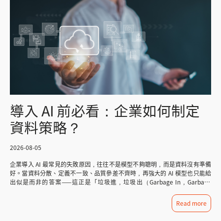
導入 AI 前必看：企業如何制定
資料策略？
2026-08-05
企業導入 AI 最常見的失敗原因，往往不是模型不夠聰明，而是資料沒有準備
好。當資料分散、定義不一致、品質參差不齊時，再強大的 AI 模型也只能給
出似是而非的答案——這正是「垃圾進，垃圾出（Garbage In，Garbage
Out）」在 AI 時代的真實寫照。 本文將帶你了解企業資料整理的核心挑
戰、AI 就緒（AI-ready）的資料準備步驟，以及 AWS 提供哪些工具可以協助
Read more
落地。 企業資料整理的三大挑戰 大多數企業在導入 AI 之前，都會遇到以下
三個共通問題： 1. 資料分散在各個系統裡 CRM、ERP、雲端硬碟、內