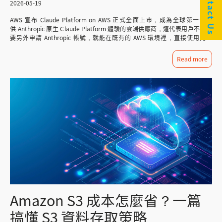
Contact Us
楚，避免事後才發現不符合內部資安規範。 模型選型只是第一步，CKmates
2026-05-19
成影響評估 • 報告標準化：每次產出的報告格式一致，便於追蹤與歸檔
核心 AI 功能詳解 Amazon Bedrock 有哪些功能？ 除了基本的模型呼叫，
協助您關鍵佈局 從這篇比較可以看出，三款模型各有明確的強項，沒有絕對
Amazon Quick 降低技術門檻 這個案例展示了 Amazon Quick 在企業資安管
Bedrock 還提供知識庫、代理程式、防護機制等進階功能，協助企業將通用
AWS 宣布 Claude Platform on AWS 正式全面上市，成為全球第一個提
的「最好」，只有「最適合」。而企業實務上遇到的困境，往往不是不知道市
理中的實際應用價值，透過 Web Search、Spaces 與 Chat Agent 的協同運
模型轉化為專業的產業助手。 知識庫（Knowledge Bases）：讓 AI 讀懂
供 Anthropic 原生 Claude Platform 體驗的雲端供應商，這代表用戶不再需
面上有哪些模型，而是不確定自己的任務屬性、資料特性、預算結構,究竟該
作，企業能將傳統上繁瑣且容易出錯的手動流程，轉化為高效、精準的 AI 輔
企業內部資料 透過 RAG（檢索增強生成）技術，將企業現有的 ERP 資料、
要另外申請 Anthropic 帳號，就能在既有的 AWS 環境裡，直接使用完整
對應到哪一種技術路徑——加上模型迭代速度極快，企業內部技術團隊很難隨
助工作流程。 值得強調的是，Amazon Quick 的價值不僅止於單一案例，相
CRM 紀錄、PDF 合約文件等向量化後建立私有知識庫。 未經優化的通用模
的 Claude API 能力。 如果你還在評估 Claude Platform on AWS 與
時掌握最新動態並即時做出正確判斷。 CKmates 身為 AWS 與 Anthropic 的
同的「外部資訊搜尋 + 內部資料比對」模式，可延伸至合規檢查、供應商評
型在處理企業內部專業文件時，幻覺率（Hallucination Rate）往往高達 15–
Amazon Bedrock 哪個更適合你的架構，可以先看我們的分析文章：Claude
雙重合作夥伴，長期協助企業從任務盤點、模型選型評估、混合部署架構規
Read more
估、市場情報分析等多種企業場景，關鍵在於，它降低了跨資料源分析的技術
20%；透過 RAG 知識庫，AI 回答時優先檢索這些私有資料，可大幅壓低錯誤
on AWS 怎麼選？Claude Platform 與 Amazon Bedrock 差異一次看懂 這篇
劃，到落地整合與內部教育訓練，提供一站式的 AI 導入諮詢服務。我們的角
門檻，讓非技術背景的使用者也能執行複雜的資訊比對任務。 如果您的團隊
率、提高回答準確性。 建立知識庫時，可選擇非結構式（如 PDF、Word）
則將一步一步帶您設定實作手冊，從訂閱啟用、Workspace 建立、驗證設
色不只是幫企業「裝上一個AI工具」，而是協助建立一套能夠隨技術演進持續
也面臨類似的資訊比對挑戰，不妨嘗試運用 Amazon Quick 的功能組合，找
或結構式（如資料庫、CSV）兩種資料格式，靈活對應不同企業的資料環
定，到第一個 API 呼叫，每個步驟附上原廠截圖說明，讓你 5 分鐘內完成環
迭代的AI佈局策略——讓企業在快速變動的AI市場中，不用自己從頭摸索,也能
到屬於您的最佳實踐。 CKmates 銓鍇國際作為 AWS 官方合作夥伴，專注於
境。 代理程式（Agents）：不只對話，還能執行任務 這是「代理式
境建置。 用 AWS 帳號開通 Claude Platform 前置準備 在正式進入設定步
做出正確且可長期延續的技術決策。 不確定哪個 AI 模型適合您的團隊？歡迎
雲端服務、AI 解決方案與資安防護整合，協助企業從評估、導入到落地全程
AI（Agentic AI）」的具體實現，讓 AI 從被動回答進化為主動完成多步驟任
驟前，先確認以下幾件事： 擁有 AWS 帳號 你需要一個有效的 AWS 帳號，
與 CKmates 顧問團隊聊聊，我們協助企業找到最適合的AI導入路徑，讓技術
支援。立即聯絡我們，開啟您的企業 AI 轉型之路。
務，例如：自動排程、串接 API 完成採購下單、跨系統查詢庫存數據，甚至
並具備 IAM 管理員權限或能訂閱 AWS Marketplace 服務的角色。 支援的
投資真正發揮效益。
觸發整條工作流程。McKinsey 估計，AI 代理每年可為各類企業應用場景創
AWS 區域 目前服務已在全球多個區域上線，包含亞太（東京、首爾、雪
造 2.6 至 4.4 兆美元的潛在經濟價值。 最新推出的 Amazon Bedrock
梨）、美東/美西、歐洲多個節點。 Python 或 Node.js 環境 用於執行範例程
AgentCore 提供安全可靠的代理部署環境，無需管理底層基礎設施，讓企業
式碼（Python 3.8+ 或 Node.js 18+ 均可）。 與 Amazon Bedrock 的關鍵
可以更快將 Agentic AI 從概念推進到生產環境。 防護機制（Guardrails）：
差異提醒 Claude Platform on AWS 由 Anthropic 運營，底層請求在 AWS 安
確保 AI 安全合規使用 內建敏感資訊過濾機制，可自動阻斷個人識別資訊
全邊界外處理，若貴公司有嚴格的資料主權或地區存放需求，請先評估
（PII）外洩，並防止模型產生仇恨言論或偏見內容，確保企業 AI 應用符合法
Amazon Bedrock 方案。詳細比較請參考：Claude on AWS 選型指南 AWS
規要求，Bedrock AgentCore Policy 更進一步允許企業以自然語言方式定義
帳號開通 Claude Platform 步驟 透過 AWS Marketplace 訂閱啟用 所有設
代理程式的行為邊界，大幅簡化安全政策的創建與管理流程。 模型客製化與
定的起點是在 AWS Marketplace 完成訂閱，這個步驟將 Claude Platform
微調（Fine-tuning）：打造具備「公司靈魂」的專屬模型 支援傳統監督式微
on AWS 綁定到你的 AWS 帳號，後續所有使用費用都會統一在 AWS 帳單中呈
Amazon S3 成本怎麼省？一篇
調（Standard Fine-tuning）以及強化微調（RFT，詳見下一段）。企業可上
現。 操作路徑：登入 AWS Management Console → 搜尋「Claude
傳標記資料，或透過「獎勵機制」引導模型學習特定的回答邏輯，訓練出最符
Platform on AWS」→ 點選訂閱 → 完成後點選「Set up your account」進入
搞懂 S3 資料存取策略
合公司業務場景的專屬 AI。 注意： Fine-tuning 功能目前僅開放特定 AWS
Claude Platform on AWS Console。 圖／AWS 官方部落格 Step 1：建立