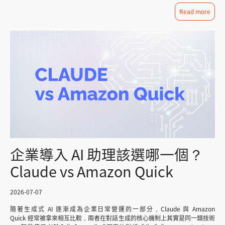
也應該能同步更新，避免 AI 給出過時或錯誤的答案。 企業資料治理該用哪
者來說，這既是機會也是挑戰——AI 能做的事情越來越多，「如何挑選適合自
Read more
些 AWS 服務? AWS 的資料服務其實可以對應到前面提到的整理步驟，大致分
己的模型」本身卻變得更複雜。到底該用哪一款模型處理客服對話？哪一款適
成三個層次：資料目錄與治理、資料處理與查詢、AI 應用整合。企業不需要
合開發團隊做系統重構？哪一款在合約審閱上最可靠？身為企業的雲端數位
一次全部導入，可以依照自己的資料成熟度，先從最迫切的環節開始。 第一
長，我們整理定價、功能、適合產業三個面向，完整拆解目前市場上最新的三
層：資料目錄與治理 核心是 AWS Glue Data Catalog（建立集中式的中繼資
款主力模型，並提供企業導入時的實務建議。 2026 熱門 AI 模型快速比較表
料目錄，記錄表格結構、欄位定義與資料位置）搭配 Amazon DataZone（讓
項目 Claude Fable 5 GPT-5.6 Sol Gemini 3.6 Flash 廠商 Anthropic OpenAI
資料生產者與消費者可以編目、探索、分享與管控資料，可以想成企業內部的
Google DeepMind 發布時間 2026/6/9 2026/7/9 2026/7/21 定價（每百萬
「資料商店」）。＝，解決「資料分散、找不到」與「定義不一致」的問題
token 輸入/輸出） $10 / $50 $5 / $30 $1.5 / $7.5 Context window 1M
DataZone 內建的業務詞彙表與業務目錄功能，也能讓資料負責人統一「營
tokens 約1.05M tokens 1M tokens 最大輸出 128K tokens 128K tokens 依
收」「活躍客戶」這類定義，不用再靠 Email 或 Slack 互相要資料、對定
版本而定 核心優勢 長時間自主運作、複雜工程任務 高 階推理、結構化輸出穩
義。 圖/ Amazon DataZone 的資料網格（Data Mesh）架構示意。 (資料來
定 高性價比、大量並行、多模態 定位 旗艦頂規模型 分層設計（Sol / Terra /
源：AWS 官方 Blog） 左側是資料生產者，用 AWS Glue 進行爬取、轉換、
Luna） 高流量、低延遲首選 資料來源：Anthropic、OpenAI、Google官方定
品質檢核，中間是中央治理帳戶，運用 DataZone Domain 作為統一的業務資
價頁面，整理時間為2026年7月底。AI模型定價與版本更新頻繁，建議導入前
料目錄與存取管理，最右側則是資料消費者，可直接串接 SageMaker、
至官方頁面覆核最新資訊。 Claude Fable 5：為長時間、高複雜度任務而生
Athena、QuickSight 等工具做分析)，整個流程讓「誰負責生產資料」與「誰
Fable 5 是 Anthropic 目前對外開放中能力最強的模型，設計重點放在高難度
要使用資料」透過中央治理層搭起橋樑，而不用互相追著要資料。 第二層：
推理與長時程的自主代理任務上，Anthropic 直接表示如果只拿它去跑簡單任
企業導入 AI 助理該選哪一個？
資料處理與查詢 AWS Glue 負責 ETL，也就是資料清理、轉換與格式標準化；
務，反而會低估它的能力範圍，比起前一代Opus 4.8，Fable 5在幾個關鍵能
整理好的結構化資料可以放進 Amazon Redshift 這類集中式資料倉儲方便統
力上有明顯躍進： 自主任務執行的時間拉得更長，面對定義清楚的複雜問題
Claude vs Amazon Quick
一查詢，或是用 Amazon Athena 直接對 S3 上的資料下查詢，不需要額外搬
時，也能更常一次到位、不用反覆修正。 視覺辨識能力同樣有感提升，企業
動資料，解決「資料品質參差不齊」的問題。 圖/AWS Glue 如何將分散的原
常見的文件工作流——像是財務分析、試算表整理、簡報製作、文件撰寫——
始資料，轉換為乾淨可用的結構化資料。(資料來源：AWS 官方 Blog） 第三
處理起來更加得心應手。 在工程端的表現也同步跟上：程式碼審查與除錯更
2026-07-07
層：AI 應用整合 結構化資料的部分，Amazon SageMaker Unified Studio 搭
準確，面對模糊、定義不清的需求時判斷力更好，同時也能更靈活地調度多個
配建立在 DataZone 之上的 SageMaker Catalog，可以簡化資料湖、AI 模型
子代理並行運作。 這幾項能力有一個共通點：Fable 5能夠在沒有人盯著螢幕
隨著生成式 AI 逐漸成為企業日常營運的一部分，Claude 與 Amazon
與生成式 AI 應用中資料的探索、管控與協作，甚至能用自然語言直接請
的狀態下，持續穩定地把工作往前推進，而不是每一步都需要人工介入確認，
Quick 經常被拿來相互比較，兩者在對話生成的核心機制上其實是同一類技術
Amazon Q Developer 幫忙找資料，近期還新增了跨區域訂閱功能，讓團隊能
不過有一點容易被誤解，值得先說清楚：「長時序」並不代表丟出一次請求，