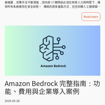
或「把這封信改得更客氣一點」，用 Chat 處理就已經足夠——只要不涉及多
組織 使用情境比較 如果企業的需求是「打造一個能理解複雜指令、產出高
被揭露，攻擊手法不斷演進，而內部 IT 團隊卻必須在有限人力與時間下，確
企業容易忽略前期的知識治理，直接跳到工具導入，結果變成「AI 效益不
份資料、複雜工具或完整檔案輸出，通常也不需要換到 Work。 Work：從回
品質內容或程式碼的 AI 功能」，例如客服機器人、內部知識助手、程式開發
保所有系統維持在安全狀態。 傳統的資安盤點方式，往往仰賴人工搜尋國外
彰，於是繼續疊加工具」的惡性循環。正確的順序應該是先盤點、再治理、最
答問題，走到產出成品 Work 是為多步驟任務設計的模式，能讀取資料來源、
輔助，Claude 的深度推理能力與彈性整合方式會是更合適的起點。 如果企業
資安網站、下載漏洞清單，再逐一比對內部系統資產。這個過程不僅耗時費
後才是導入 AI 工具。 Q5：除了資料本身，企業導入 AI 還會遇到哪些常見
規劃執行步驟、串接外掛，最後產出簡報、試算表、文件或網站等完整成品，
的需求是「讓非技術團隊也能直接對話式操作資料、產出報告與儀表板，並自
力，更容易因人為疏漏而產生風險缺口。 本文將透過一個銓鍇國際實際的資
Read more
障礙？ 除了資料治理，常見障礙還包括法規遵循與資料隱私（尤其當資料涉
跟 Chat 不同的是，Work 處理的比較像一項有明確終點的工作，而不只是回
動化跨系統的重複性工作」，例如業務團隊的商機優先排序、行銷團隊的成效
安漏洞比對案例，分享企業如何運用 Amazon Quick 這套整合 AI 助手、知識
及客戶姓名、電話、消費紀錄等個資時）、以及專案角色分工不清（決策者、
答單一問題。 舉例來說，如果要求它「整理三份產業報告的共同趨勢，做成
分析、財務團隊的報表產出，Amazon Quick 內建的連接器與代理式工作流程
管理與外部資訊搜尋的企業工具生態系統，將原本需要數小時的手動作業，轉
執行的 IT 部門、實際使用的業務部門，三方對「成功」的定義往往不一
一份簡報」，Work 會先消化資料來源，再規劃簡報架構、撰寫內容，最後產
會更貼近需求。 兩者能否互補？ 事實上，這正是企業選擇 Amazon Quick
化為高效且精準的自動化流程。 Amazon Quick 核心功能介紹 在進入實際案
樣）。 企業在規劃 AI 專案時，除了資料治理架構，也需要同步釐清權責歸屬
出檔案，過程完成後也能針對個別頁面或段落再做修改。Work 目前在網頁版
的關鍵優勢之一：Amazon Quick 底層可透過 Amazon Bedrock 直接選擇搭
例之前，先簡要說明本次案例中使用到的三項核心功能。 Chat Agent：聊天
與法遵要求，才能降低專案卡關的風險。 AI 導入顧問服務：從資料盤點到落
與桌面版都能使用。 Codex：處理程式碼與軟體專案 Codex 的使用族群仍以
載 Claude 模型，等於企業不需要在「使用 Claude」與「使用 Amazon
式 AI 助手 Chat Agent 是 Amazon Quick 的核心元件，以 AI 助手的形式嵌入
地的完整規劃 AWS 提供了完整的工具鏈，但對多數企業來說，真正的挑戰往
開發人員為主，可以讀取程式碼庫、修改多個檔案、執行建置與測試，完成後
Quick」之間二選一。 選擇 Amazon Quick，就能同時享有 Claude 的推理與
日常工作工具中（如 Microsoft Word、瀏覽器等），使用者只需透過自然語
往不是「有沒有工具」，而是「不知道怎麼規劃治理架構、怎麼選對的服務組
條列出修改內容，方便團隊整理成 Pull Request 進行審查。例如交代它「找
生成能力，再加上 Amazon Quick 內建的連接器、工作流程自動化與企業級
言對話，即可請它協助文件編輯、資料分析、摘要生成等任務。在本案例中，
合、怎麼從現況一步步走到 AI 就緒的狀態」。 CKmates 身為 AWS 與
出手機版首頁按鈕點擊失效的原因，修正並跑過測試」，Codex 就能從檢查
整合，對於已經是 AWS 用戶、或希望一站式導入高品質AI能力的企業而言，
Chat Agent 扮演「指揮中樞」的角色，負責協調各項功能的串接與資料處
Anthropic 的合作夥伴，協助企業從資料盤點、治理規劃到 AI 導入落地，提
問題一路做到驗證結果。就算沒有程式背景，也能請它做簡單的網站或互動工
Amazon Quick 提供的是更完整、更省力的路徑，而不必額外投入資源自行串
理。 Web Search：即時外部資訊搜尋 Web Search 功能讓 Chat Agent 具
供完整的顧問服務，讓企業不用自己摸索，就能少走冤枉路，更快看到 AI 導
具，只是交付前最好還是檢查一下套件、權限與資安相關設定，別完全放著不
接底層模型。 企業該如何選擇？ 選擇的關鍵不在於「哪個更強」，而在於
備即時搜尋外部網頁的能力。不同於傳統搜尋引擎需要使用者自行篩選結果，
入的實際效益。
管。 Sol、Terra、Luna：分工邏輯 三款模型不是單純的「越貴越好」，而
企業當下的實際需求: 團隊技術能力：有開發資源、想打造客製化AI應用
Amazon Quick 能理解搜尋意圖，自動擷取並整理相關資訊。對於需要追蹤最
是分別對應不同的工作深度、速度與成本考量。 Sol 是能力最完整的一款，適
→ 優先評估 Claude 導入速度需求：需要快速上線、非技術團隊也能操作
新資安漏洞的團隊而言，這項功能大幅降低了資訊蒐集的門檻。 Spaces：
合處理開放式、資訊量大、需要判斷力的工作——像是深度研究、大型程式修
→ 優先評估 Amazon Quick 既有雲端架構：已深度使用 AWS 生態系 → 評估
企業知識管理中心 Spaces 是企業級的知識管理平台，能整合來自 Google
改、電腦操作，或是要求較高的正式文件。不確定該選哪一款時，通常先用預
Amazon Quick(並透過 Bedrock 整合 Claude) 核心任務類型：偏重內容生成
Drive、Microsoft OneDrive、Amazon S3 等多種來源的文件與資料。企業可
設的 Sol 搭配中等推理程度就好，這個組合在能力、速度、額度之間相對平
與推理 → Claude；重資料分析與流程自動化 → Amazon Quick 多數情況
將內部的系統盤點表、資產清冊、組態設定等文件集中管理，並透過 Quick
Amazon Bedrock 完整指南：功
衡，之後再依實際成果決定要不要往上調。 Terra 則是多數日常辦公任務的平
下，企業不需要在兩者之間做出非此即彼的選擇，而是根據不同部門、不同任
進行查詢與分析，讓跨資料源的比對作業成為可能。 Amazon Quick 實際案
衡選擇，整理報告、寫郵件、做簡報、處理會議記錄這類不需要極深推理的工
務類型，搭配使用。 CKmates 同時是 AWS 與 Anthropic 的合作夥伴，長
例：用 AI 完成資安漏洞比對與內部系統盤點 企業進行資安風險評估時，往往
能、費用與企業導入案例
作，Terra 通常已經足夠應付，速度也更快。 Luna 主打速度與較低成本，適
期協助企業評估與導入雲端及AI解決方案。我們發現，許多企業在導入AI助理
需要仰賴資安工具與外部已知漏洞資訊，而這些資訊若要與內部系統資產做關
合資料擷取、分類、格式轉換這類大量、規則明確的重複性工作——不過用
時最大的挑戰不是技術選型，而是「不清楚自己真正需要什麼」。無論是希望
聯，通常需要指派專人判讀、確認哪些系統可能受到影響。 傳統資安做法的
Luna 時，最好先把輸入格式與完成標準講清楚，任務越明確，越能發揮它的
運用 Claude 打造客製化AI應用，或是希望透過 Amazon Quick 快速讓團隊具
四大痛點 痛點 說明 時間成本高 每次完整盤點需要數小時，且頻率受限於人
2026-05-28
速度優勢。 Gemini 3.6 Flash：高流量場景的性價比之選 Google 在 2026 年
備資料分析與自動化能力，CKmates 都能提供從需求評估、架構規劃到落地
力 資訊延遲 從漏洞公告到完成比對之間存在時間差，增加曝險窗口 人為遺漏