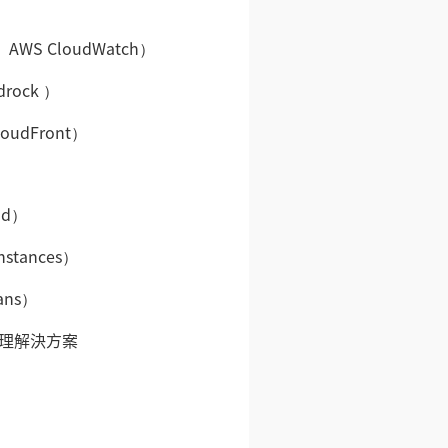
AWS CloudWatch）
drock ）
oudFront）
nd）
stances）
ans）
務管理解決方案