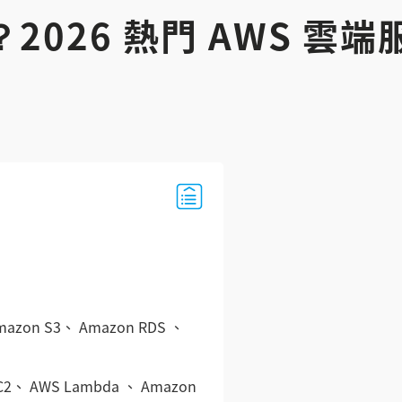
？2026 熱門 AWS 雲
n S3、 Amazon RDS 、
、 AWS Lambda 、 Amazon