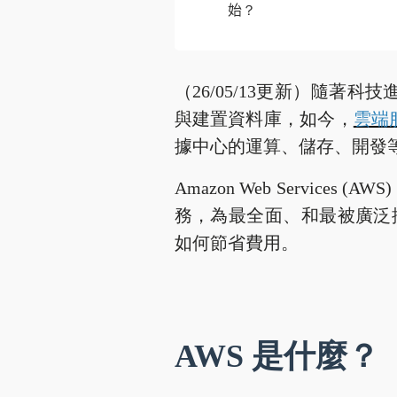
始？
（26/05/13更新）隨
與建置資料庫，如今，
雲端
據中心的運算、儲存、開發
Amazon Web Servi
務，為最全面、和最被廣泛採用
如何節省費用。
AWS 是什麼？