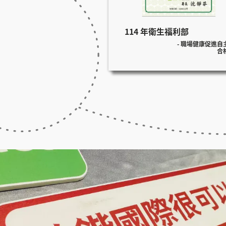
C CIOOutlook
114 年衛生福利部
-TOP 25 Solution Providers
- 職場健康促進自
合