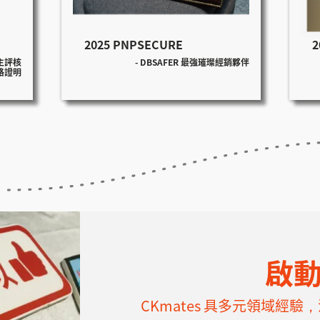
2025 PNPSECURE
2
主評核
- DBSAFER 最強璀璨經銷夥伴
格證明
啟
CKmates 具多元領域