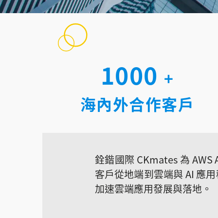
1000
+
海內外合作客戶
銓鍇國際 CKmates 為 AWS
客戶從地端到雲端與 AI 應
加速雲端應用發展與落地。