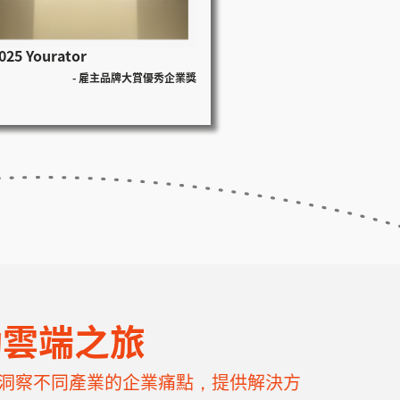
025 Yourator
2022 AWS
- 雇主品牌大賞優秀企業獎
- Service Pa
動雲端之旅
經驗，洞察不同產業的企業痛點，提供解決方