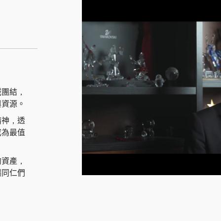
誠團結，
與資源。
精神，透
成為最值
的資產，
讓同仁們