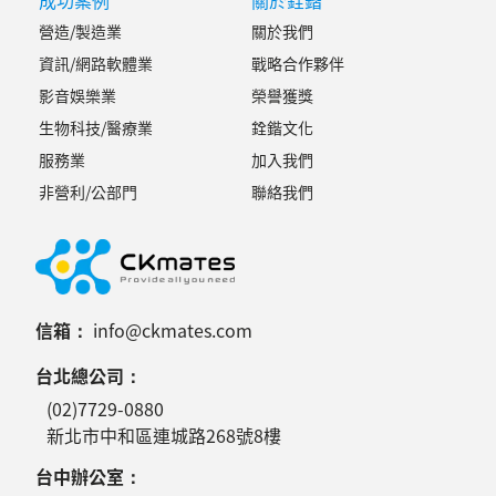
成功案例
關於銓鍇
營造/製造業
關於我們
資訊/網路軟體業
戰略合作夥伴
影音娛樂業
榮譽獲獎
生物科技/醫療業
銓鍇文化
服務業
加入我們
非營利/公部門
聯絡我們
信箱：
info@ckmates.com
台北總公司：
(02)7729-0880
新北市中和區連城路268號8樓
台中辦公室：