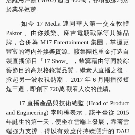
活躍用戶數 (MAU) 超過 400萬，各項數據均居
於業界翹楚。
如今 17 Media 連同華人第一交友軟體
Paktor 、由你娛樂、麻吉電競戰隊等其餘品
牌，合併為 M17 Entertainment 集團，掌握更
豐富的海內外娛樂資源。該集團也重金打造自
製直播節目「17 Show」，希冀藉由等同於綜
藝節目的高規格錄製品質，繼素人直播之後，
掀起另一波收視熱潮， 2017 年 6 月開播後短
短三週，即創下 720萬 觀看人次的佳績。
17 直播產品與技術總監 (Head of Product
and Engineering) 李昀樵表示，該平臺從 2015
年誕生的第一天，便坐在雲端上發展，靠著雲
端強力支撐，得以有效應付持續漲升的 DAU