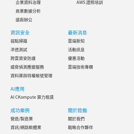
企業資料治理
AWS 證照培訓
商業數據分析
遠距辦公
資訊安全
最新消息
弱點掃描
雲端新知
滲透測試
活動訊息
跨雲資安防護
優惠活動
威脅偵測應變服務
雲端技術專欄
資料庫與特權帳號管理
AI應用
AI CKompute 算力租賃
成功案例
關於銓鍇
營造/製造業
關於我們
資訊/網路軟體業
戰略合作夥伴