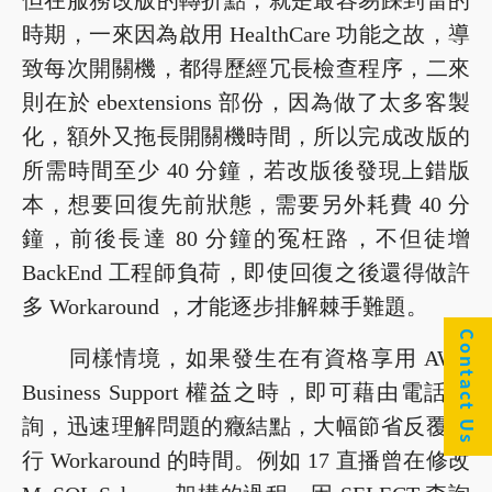
但在服務改版的轉折點，就是最容易踩到雷的
時期，一來因為啟用 HealthCare 功能之故，導
致每次開關機，都得歷經冗長檢查程序，二來
則在於 ebextensions 部份，因為做了太多客製
化，額外又拖長開關機時間，所以完成改版的
所需時間至少 40 分鐘，若改版後發現上錯版
本，想要回復先前狀態，需要另外耗費 40 分
鐘，前後長達 80 分鐘的冤枉路，不但徒增
BackEnd 工程師負荷，即使回復之後還得做許
多 Workaround ，才能逐步排解棘手難題。
Contact Us
同樣情境，如果發生在有資格享用 AWS
Business Support 權益之時，即可藉由電話諮
詢，迅速理解問題的癥結點，大幅節省反覆執
行 Workaround 的時間。例如 17 直播曾在修改