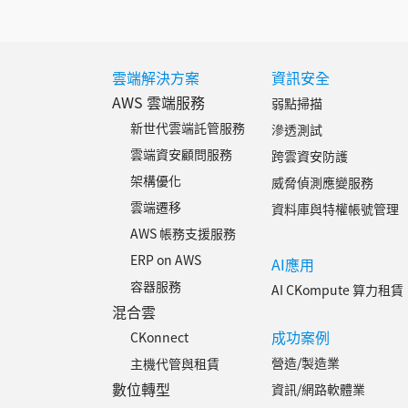
雲端解決方案
資訊安全
AWS 雲端服務
弱點掃描
新世代雲端託管服務
滲透測試
雲端資安顧問服務
跨雲資安防護
架構優化
威脅偵測應變服務
雲端遷移
資料庫與特權帳號管理
AWS 帳務支援服務
ERP on AWS
AI應用
容器服務
AI CKompute 算力租賃
混合雲
成功案例
CKonnect
營造/製造業
主機代管與租賃
數位轉型
資訊/網路軟體業