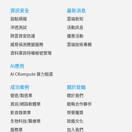
資訊安全
最新消息
弱點掃描
雲端新知
滲透測試
活動訊息
跨雲資安防護
優惠活動
威脅偵測應變服務
雲端技術專欄
資料庫與特權帳號管理
AI應用
AI CKompute 算力租賃
成功案例
關於銓鍇
營造/製造業
關於我們
資訊/網路軟體業
戰略合作夥伴
影音娛樂業
榮譽獲獎
生物科技/醫療業
銓鍇文化
服務業
加入我們