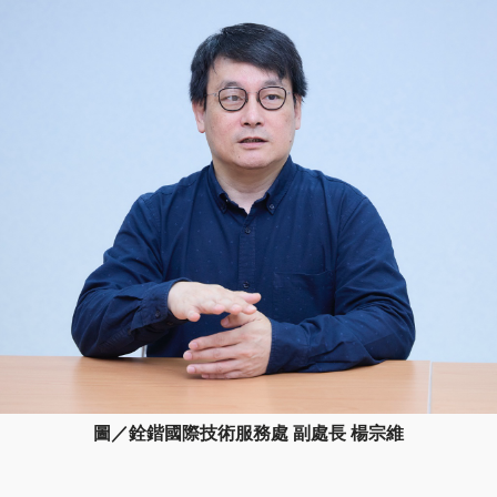
圖／銓鍇國際技術服務處 副處長 楊宗維