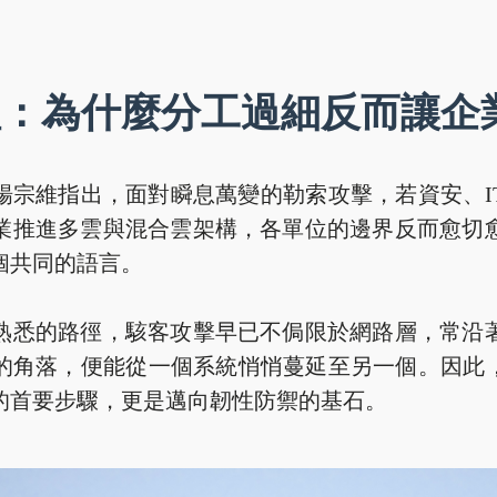
理：為什麼分工過細反而讓企
楊宗維指出，面對瞬息萬變的勒索攻擊，若資安、I
業推進多雲與混合雲架構，各單位的邊界反而愈切
個共同的語言。
熟悉的路徑，駭客攻擊早已不侷限於網路層，常沿
的角落，便能從一個系統悄悄蔓延至另一個。因此，
的首要步驟，更是邁向韌性防禦的基石。