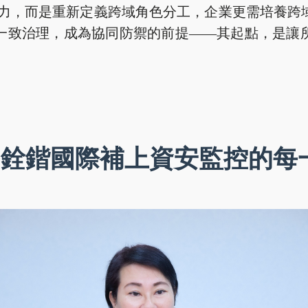
代人力，而是重新定義跨域角色分工，企業更需培養跨
一致治理，成為協同防禦的前提——其起點，是讓
，銓鍇國際補上資安監控的每