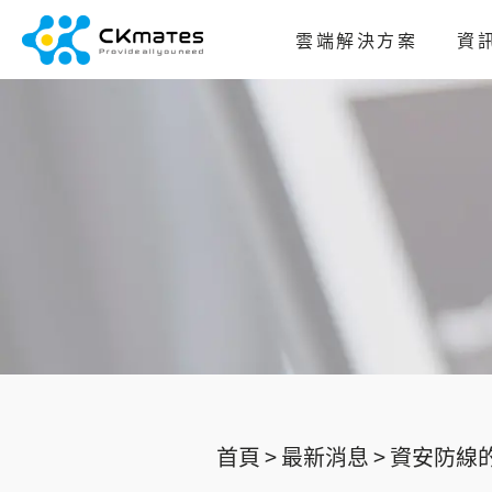
雲端解決方案
資
首頁 >
最新消息 >
資安防線