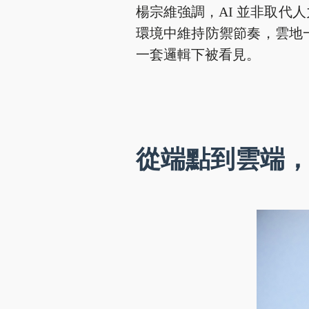
楊宗維強調，AI 並非取
環境中維持防禦節奏，雲地
一套邏輯下被看見。
從端點到雲端