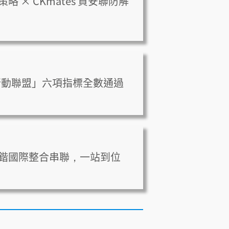
 四大策略 × CKmates 資安聯防解
人才永續行動聯盟」六項指標全數通過
鍇國際整合串聯，一站到位