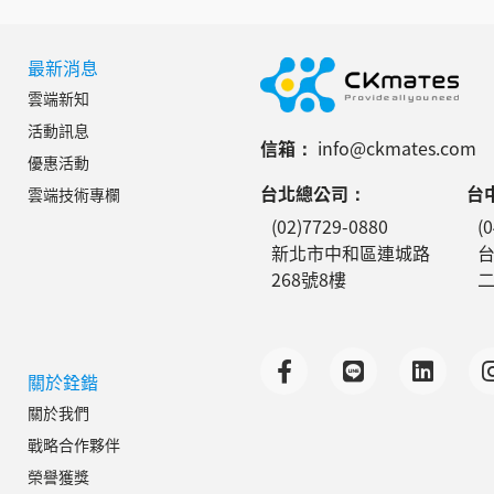
最新消息
雲端新知
活動訊息
信箱：
info@ckmates.com
優惠活動
台北總公司：
台
雲端技術專欄
(02)7729-0880
(
新北市中和區連城路
268號8樓
二
關於銓鍇
關於我們
戰略合作夥伴
榮譽獲獎