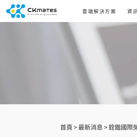
雲端解決方案
資
首頁 >
最新消息 >
銓鍇國際榮獲