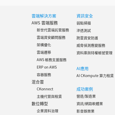
雲端解決方案
資訊安全
AWS 雲端服務
弱點掃描
新世代雲端託管服務
滲透測試
雲端資安顧問服務
跨雲資安防護
架構優化
威脅偵測應變服務
雲端遷移
資料庫與特權帳號管理
AWS 帳務支援服務
ERP on AWS
AI應用
容器服務
AI CKompute 算力租賃
混合雲
成功案例
CKonnect
營造/製造業
主機代管與租賃
數位轉型
資訊/網路軟體業
企業資料治理
影音娛樂業