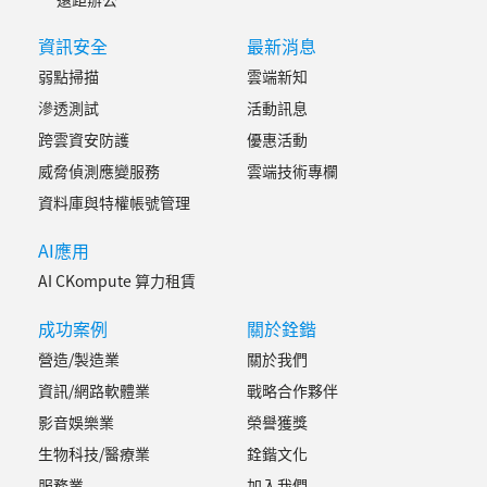
資訊安全
最新消息
弱點掃描
雲端新知
滲透測試
活動訊息
跨雲資安防護
優惠活動
威脅偵測應變服務
雲端技術專欄
資料庫與特權帳號管理
AI應用
AI CKompute 算力租賃
成功案例
關於銓鍇
營造/製造業
關於我們
資訊/網路軟體業
戰略合作夥伴
影音娛樂業
榮譽獲獎
生物科技/醫療業
銓鍇文化
服務業
加入我們