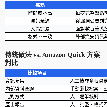
痛點
時間成本高
每次完整盤點
資訊延遲
從漏洞公告到
人為遺漏
面對數百筆系
格式不一致
外部資安資訊
傳統做法 vs. Amazon Quick 方案
對比
比較項目
資訊蒐集
人工搜尋多個資
內部資料查詢
手動翻找檔案、Ex
比對方式
人工逐筆核對
產出報告
人工彙整、格式