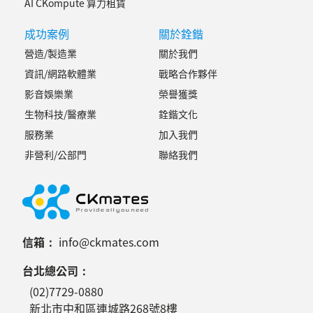
AI CKompute 算力租賃
成功案例
關於銓鍇
營造/製造業
關於我們
資訊/網路軟體業
戰略合作夥伴
影音娛樂業
榮譽獲獎
生物科技/醫療業
銓鍇文化
服務業
加入我們
非營利/公部門
聯絡我們
信箱：
info@ckmates.com
台北總公司：
(02)7729-0880
新北市中和區連城路268號8樓