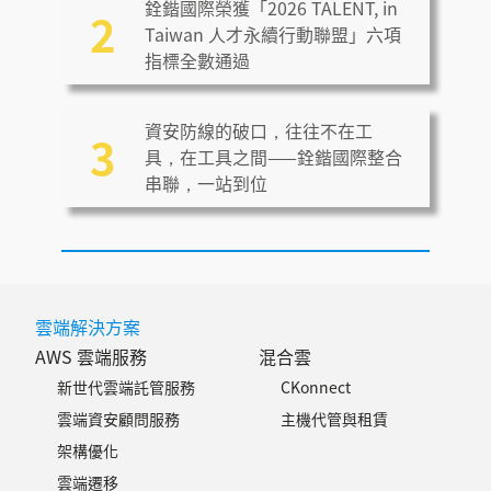
銓鍇國際榮獲「2026 TALENT, in
2
Taiwan 人才永續行動聯盟」六項
指標全數通過
資安防線的破口，往往不在工
3
具，在工具之間——銓鍇國際整合
串聯，一站到位
雲端解決方案
AWS 雲端服務
混合雲
新世代雲端託管服務
CKonnect
雲端資安顧問服務
主機代管與租賃
架構優化
雲端遷移