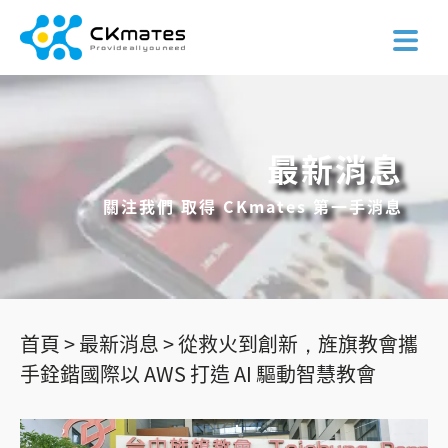
最新消息
關注我們 取得 CKmates 第一手消息
首頁 >
最新消息 >
從救火到創新，旌旗教會攜
手銓鍇國際以 AWS 打造 AI 驅動智慧教會