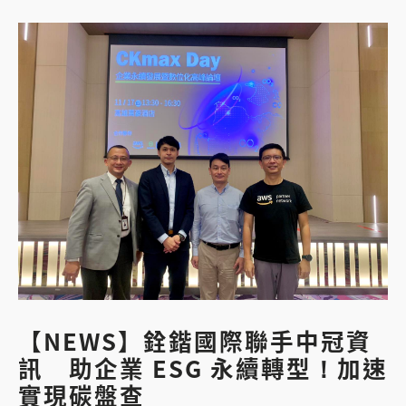
【NEWS】銓鍇國際聯手中冠資
訊 助企業 ESG 永續轉型！加速
實現碳盤查