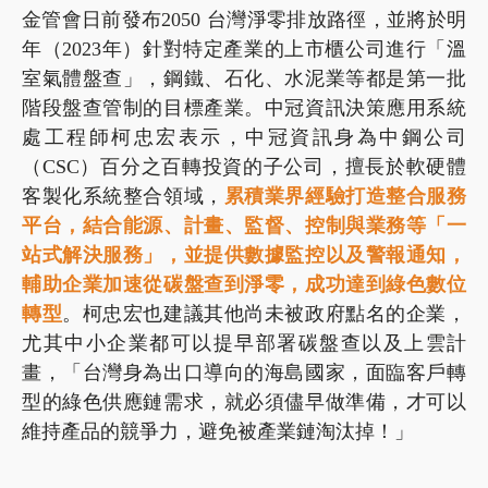
金管會日前發布2050 台灣淨零排放路徑，並將於明
年（2023年）針對特定產業的上市櫃公司進行「溫
室氣體盤查」，鋼鐵、石化、水泥業等都是第一批
階段盤查管制的目標產業。中冠資訊決策應用系統
處工程師柯忠宏表示，中冠資訊身為中鋼公司
（CSC）百分之百轉投資的子公司，擅長於軟硬體
客製化系統整合領域，
累積業界經驗打造整合服務
平台，結合能源、計畫、監督、控制與業務等「一
站式解決服務」，並提供數據監控以及警報通知，
輔助企業加速從碳盤查到淨零，成功達到綠色數位
轉型
。柯忠宏也建議其他尚未被政府點名的企業，
尤其中小企業都可以提早部署碳盤查以及上雲計
畫，「台灣身為出口導向的海島國家，面臨客戶轉
型的綠色供應鏈需求，就必須儘早做準備，才可以
維持產品的競爭力，避免被產業鏈淘汰掉！」