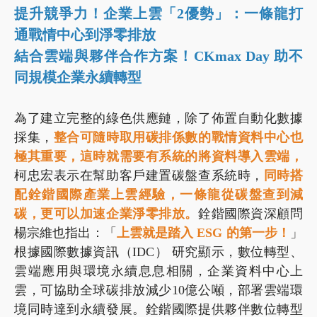
提升競爭力！企業上雲「2優勢」：一條龍打
通戰情中心到淨零排放
結合雲端與夥伴合作方案！CKmax Day 助不
同規模企業永續轉型
為了建立完整的綠色供應鏈，除了佈置自動化數據
採集，
整合可隨時取用碳排係數的戰情資料中心也
極其重要，這時就需要有系統的將資料導入雲端，
柯忠宏表示在幫助客戶建置碳盤查系統時，
同時搭
配銓鍇國際產業上雲經驗，一條龍從碳盤查到減
碳，更可以加速企業淨零排放。
銓鍇國際資深顧問
楊宗維也指出：「
上雲就是踏入 ESG 的第一步！
」
根據國際數據資訊（IDC） 研究顯示，數位轉型、
雲端應用與環境永續息息相關，企業資料中心上
雲，可協助全球碳排放減少10億公噸，部署雲端環
境同時達到永續發展。銓鍇國際提供夥伴數位轉型