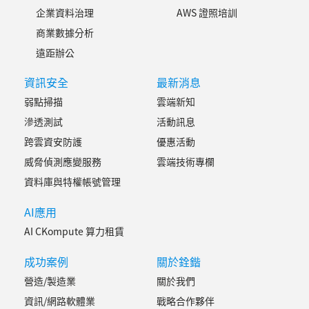
企業資料治理
AWS 證照培訓
商業數據分析
遠距辦公
資訊安全
最新消息
弱點掃描
雲端新知
滲透測試
活動訊息
跨雲資安防護
優惠活動
威脅偵測應變服務
雲端技術專欄
資料庫與特權帳號管理
AI應用
AI CKompute 算力租賃
成功案例
關於銓鍇
營造/製造業
關於我們
資訊/網路軟體業
戰略合作夥伴