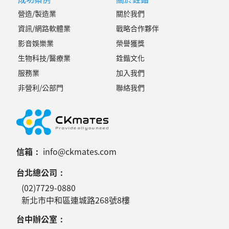
營造/製造業
關於我們
資訊/網路軟體業
戰略合作夥伴
影音娛樂業
榮譽獲獎
生物科技/醫療業
銓鍇文化
服務業
加入我們
非營利/公部門
聯絡我們
信箱：
info@ckmates.com
台北總公司：
(02)7729-0880
新北市中和區連城路268號8樓
台中辦公室：