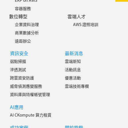
ERP on AWS
容器服務
數位轉型
雲端人才
企業資料治理
AWS 證照培訓
商業數據分析
遠距辦公
資訊安全
最新消息
弱點掃描
雲端新知
滲透測試
活動訊息
跨雲資安防護
優惠活動
威脅偵測應變服務
雲端技術專欄
資料庫與特權帳號管理
AI應用
AI CKompute 算力租賃
成功案例
關於銓鍇